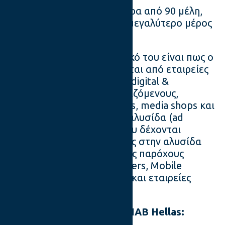
Σήμερα αριθμεί περισσότερα από 90 μέλη,
που αντιπροσωπεύουν το μεγαλύτερο μέρος
της digital αγοράς.
Το ιδιαίτερο χαρακτηριστικό του είναι πως ο
ΙΑΒ εκφράζει και αποτελείται από εταιρείες
από όλους τους τομείς της digital &
interactive αγοράς, διαφημιζόμενους,
traditional & digital agencies, media shops και
άλλους ενδιάμεσους στην αλυσίδα (ad
networks), online media που δέχονται
διαφήμιση αλλά και τρίτους στην αλυσίδα
του digital advertising, όπως παρόχους
τεχνολογίας (ISP’s, Ad Servers, Mobile
Marketing, Digital Signage) και εταιρείες
ερευνών.
Γιατί να γίνετε μέλος του ΙΑΒ Hellas: