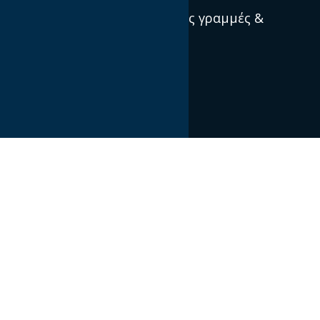
Πρότυπα, κατευθυντήριες γραμμές &
βέλτιστες πρακτικές
Ποιοί είμαστε
Αποστολή και Όραμα
Διεθνείς IABs
Διοικητικό Συμβούλιο & Διαχείριση
Οργανισμός
Προφίλ & Ιστορία
© 2020 ΙΑΒ hellas. All Rights Reserved.
Created by