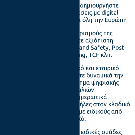
Γνωρίστε, δικτυωθείτε και δημιουργήστε
εξαιρετικές εργασιακές σχέσεις με digital
experts από την Ελλάδα και όλη την Ευρώπη
Ελάτε σε επαφή με νέους ορισμούς της
βιομηχανίας και αποκτήσετε αξιόπιστη
γνώση σε τομείς όπως η Brand Safety, Post-
Cookie, e-privacy, ad-blocking, TCF κλπ.
Ενδυναμώστε το προσωπικό και εταιρικό
σας προφίλ και τοποθετήστε δυναμικά την
εταιρεία σας στο οικοσύστημα ψηφιακής
διαφήμισης μέσω των καναλιών
επικοινωνίας μας, όπως ενημερωτικά
newsletter, εκδηλώσεις, στήλες στον κλαδικό
τύπο και on line σεμινάρια με ειδικούς από
την Ελλάδα και το εξωτερικό.
Εστιασμένες επιτροπές και ειδικές ομάδες