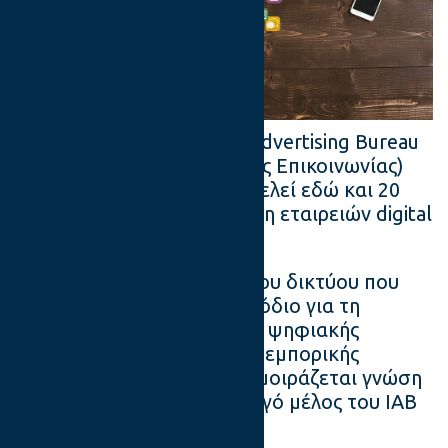
O
ΙΑΒ Hellas
(Interactive Advertising Bureau
– Οργανισμός Διαδραστικής Επικοινωνίας)
ιδρύθηκε το 2001 και αποτελεί εδώ και 20
χρόνια την κορυφαία Ένωση εταιρειών digital
και Interactive marketing.
Είναι μέρος ενός παγκόσμιου δικτύου που
έχει καθιερωθεί ως το αρμόδιο για τη
διάδοση και υιοθέτηση της ψηφιακής
πλατφόρμας στο χώρο της εμπορικής
επικοινωνίας, με το οποίο μοιράζεται γνώση
και εμπειρία, και είναι ενεργό μέλος του IAB
Europe.