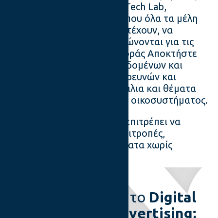
(Task Forces: Automation, Tech Lab,
Εκπαίδευση, Better Ads) όπου όλα τα μέλη
του ΙΑΒ μπορούν να συμμετέχουν, να
συμβάλλουν και να ενημερώνονται για τις
εξελίξεις της ψηφιακής αγοράς Αποκτήστε
πρόσβαση σε μια σειρά δεδομένων και
προβλέψεων της αγοράς, ερευνών και
μετρήσεων σε βασικά κανάλια και θέματα
του Ευρωπαικού ψηφιακού οικοσυστήματος.
Ένα ετήσιο τέλος που σας επιτρέπει να
συμμετέχετε σε όλες τις επιτροπές,
εκδηλώσεις και αποτελέσματα χωρίς
επιπλέον κόστος.
Τι είναι το
Digital
Advertising;