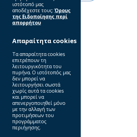
πραγματοποιήθηκε την Τρίτη 23 Ιουλίου στα γραφεία
ιστότοπό μας
του Οργανισμού.
αποδέχεστε τους:
Όρους
ΕΙΣΟΔΟΣ ΜΕΛΩΝ
της Ειδοποίησης περί
απορρήτου
ΔΕΙΤΕ ΠΕΡΙΣΣΟΤΕΡΑ
Απαραίτητα cookies
Τα απαραίτητα cookies
επιτρέπουν τη
λειτουργικότητα του
πυρήνα. Ο ιστότοπός μας
δεν μπορεί να
λειτουργήσει σωστά
χωρίς αυτά τα cookies
και μπορεί να
απενεργοποιηθεί μόνο
με την αλλαγή των
προτιμήσεων του
προγράμματος
περιήγησης.
1