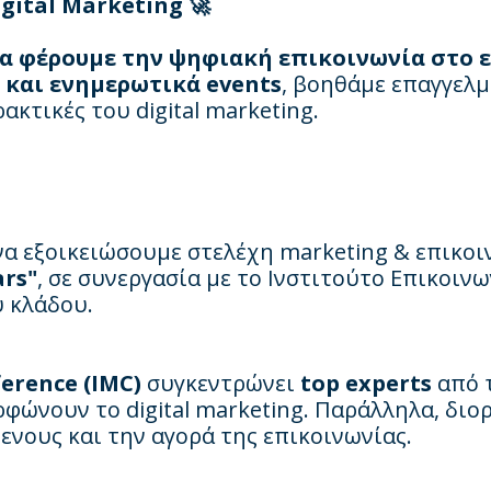
gital Marketing 🚀
α φέρουμε την ψηφιακή επικοινωνία στο 
ς και ενημερωτικά events
, βοηθάμε επαγγελμ
ακτικές του digital marketing.
να εξοικειώσουμε στελέχη marketing & επικοιν
ars"
, σε συνεργασία με το Ινστιτούτο Επικοιν
υ κλάδου.
erence (IMC)
συγκεντρώνει
top experts
από τ
φώνουν το digital marketing. Παράλληλα, διο
ενους και την αγορά της επικοινωνίας.