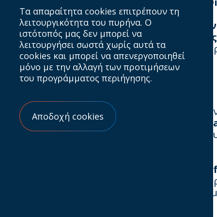
IAB Hellas: Οδηγός σου στον κόσμο του Di
Τα απαραίτητα cookies επιτρέπουν τη
λειτουργικότητα του πυρήνα. Ο
Στον
IAB Hellas
, ο στόχος μας είναι απλός:
ν
ιστότοπός μας δεν μπορεί να
Μέσα από
εκπαιδευτικές δράσεις, έρευνε
λειτουργήσει σωστά χωρίς αυτά τα
εξελίξεις και να αξιοποιούν τις καλύτερες πρ
cookies και μπορεί να απενεργοποιηθεί
Τι κάνουμε στην πράξη:
μόνο με την αλλαγή των προτιμήσεων
του προγράμματος περιήγησης.
✅
Εκπαιδευτικά Σεμινάρια & Workshops
Διοργανώνουμε
interactive σεμινάρια
για 
Αποδοχή cookies
πρόγραμμα
"Interactive Marketing Semin
απευθείας στα χέρια των επαγγελματιών το
🎤
Συνέδρια & Events
Κάθε χρόνο, το
Interactive Marketing Conf
παρουσιάζοντας τις
νέες τάσεις
που διαμορ
tailor-made εκδηλώσεις για τους διαφημιζόμ
📊
Έρευνες & Insights