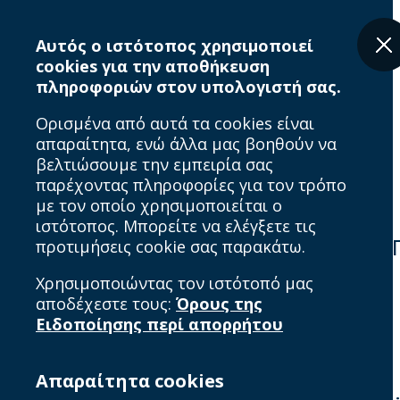
Skip
Breadcrumb
to
Αυτός ο ιστότοπος χρησιμοποιεί
main
cookies για την αποθήκευση
content
πληροφοριών στον υπολογιστή σας.
Ορισμένα από αυτά τα cookies είναι
απαραίτητα, ενώ άλλα μας βοηθούν να
βελτιώσουμε την εμπειρία σας
παρέχοντας πληροφορίες για τον τρόπο
με τον οποίο χρησιμοποιείται ο
ιστότοπος. Μπορείτε να ελέγξετε τις
προτιμήσεις cookie σας παρακάτω.
Home
Ποιός είναι ο IAB Hellas
Χρησιμοποιώντας τον ιστότοπό μας
αποδέχεστε τους:
Όρους της
Προφίλ & Ιστορία
Ειδοποίησης περί απορρήτου
Απαραίτητα cookies