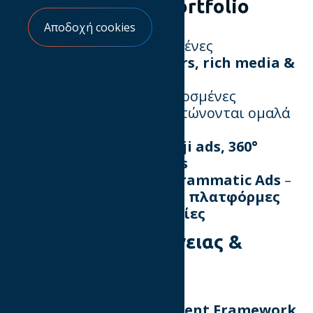
του IAB New Ad Portfolio
Αποδοχή cookies
📌
Display Ads
– Ανανεωμένες
προδιαγραφές για
banners, rich media &
interstitials
📌
Native Ads
– Προσαρμοσμένες
διαφημίσεις που ενσωματώνονται ομαλά
στο περιεχόμενο
📌
New Media Ads
–
Emoji ads, 360°
video/images, VR/AR ads
📌
Connected TV & Programmatic Ads
–
Διαφημίσεις για
CTV/OTT πλατφόρμες
και
real-time δημοπρασίες
Το Πλαίσιο Διαφάνειας &
Συναίνεσης (TCF)
Το
Transparency & Consent Framework