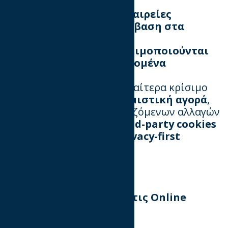
δεδομένα τους
✅ Να επιλέγουν
ποιες εταιρείες
μπορούν να έχουν πρόσβαση στα
δεδομένα τους
✅ Να ελέγχουν
πώς χρησιμοποιούνται
τα προσωπικά τους δεδομένα
Το πλαίσιο αυτό είναι ιδιαίτερα κρίσιμο
για την
ψηφιακή διαφημιστική αγορά
,
ειδικά ενόψει των συνεχιζόμενων αλλαγών
στη
διαχείριση των third-party cookies
και της μετάβασης σε
privacy-first
διαφημιστικά μοντέλα
.
Ο Οδηγός Διαφάνειας στις Online
Διαφημίσεις