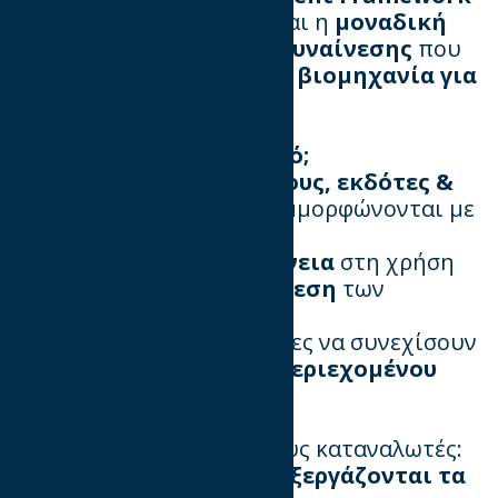
(TCF)
του
IAB Europe
είναι η
μοναδική
GDPR-compliant λύση συναίνεσης
που
έχει αναπτυχθεί
"από τη βιομηχανία για
τη βιομηχανία"
.
📌
Γιατί είναι σημαντικό;
🔹 Βοηθά
διαφημιζόμενους, εκδότες &
ad tech εταιρείες
να συμμορφώνονται με
τον
GDPR & ePrivacy
🔹 Διασφαλίζει τη
διαφάνεια
στη χρήση
δεδομένων και τη
συναίνεση
των
χρηστών
🔹 Επιτρέπει στους εκδότες να συνεχίσουν
τη
μονετοποίηση του περιεχομένου
τους
Το
TCF 2.0
επιτρέπει στους καταναλωτές:
✅ Να βλέπουν
ποιοι επεξεργάζονται τα