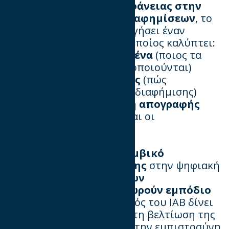
Για τη βελτίωση της
διαφάνειας στην
αλυσίδα εφοδιασμού διαφημίσεων
, το
IAB Europe
έχει δημιουργήσει έναν
"Οδηγό Διαφάνειας"
, ο οποίος καλύπτει:
🔹
Διαφάνεια στα δεδομένα
(ποιος τα
συλλέγει και πώς χρησιμοποιούνται)
🔹
Διαφάνεια στο κόστος
(πώς
υπολογίζεται η αξία μιας διαφήμισης)
🔹
Διαφάνεια στην πηγή απογραφής
(πού και πώς εμφανίζονται οι
διαφημίσεις)
Η διαφάνεια αποτελεί
κομβικό
παράγοντα εμπιστοσύνης
στην ψηφιακή
διαφήμιση, καθώς
40% των
διαφημιζόμενων τη θεωρούν εμπόδιο
στις επενδύσεις
. Ο οδηγός του IAB δίνει
σαφείς κατευθύνσεις για τη βελτίωση της
λογοδοσίας, ενισχύοντας την εμπιστοσύνη