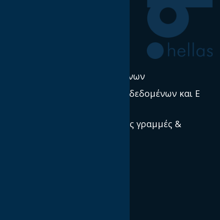
Η δουλειά μας
Έρευνα & Σκέψη Ηγεσία
Νέα
Πολιτική χρήσης δεδομένων
Προστασία προσωπικών δεδομένων και E
Privacy
Πρότυπα, κατευθυντήριες γραμμές &
βέλτιστες πρακτικές
Ποιοί είμαστε
Αποστολή και Όραμα