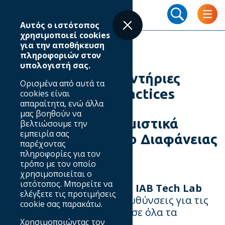
Skip
Breadcrumb
to
Αυτός ο ιστότοπος
main
χρησιμοποιεί cookies
content
για την αποθήκευση
πληροφοριών στον
υπολογιστή σας.
Πρότυπα, κατευθυντήριες
Ορισμένα από αυτά τα
γραμμές & best practices
cookies είναι
απαραίτητα, ενώ άλλα
μας βοηθούν να
Εξελιγμένα Διαφημιστικά
βελτιώσουμε την
εμπειρία σας
Πρότυπα & Πλαίσιο Διαφάνειας
παρέχοντας
του IAB
πληροφορίες για τον
τρόπο με τον οποίο
χρησιμοποιείται ο
ιστότοπος. Μπορείτε να
Το
Ad Unit Portfolio
του
IAB Tech Lab
ελέγξετε τις προτιμήσεις
παρέχει τις βασικές κατευθύνσεις για τις
cookie σας παρακάτω.
διαφημιστικές εμπειρίες σε όλα τα
Χρησιμοποιώντας τον
ψηφιακά περιβάλλοντα,