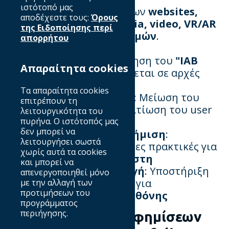
ιστότοπό μας
συμπεριλαμβανομένων των
websites,
αποδέχεστε τους:
Όρους
mobile apps, social media, video, VR/AR
της Ειδοποίησης περί
και
messaging πλατφορμών
.
απορρήτου
Η τελευταία επικαιροποίηση του
"IAB
Απαραίτητα cookies
New Ad Portfolio"
βασίζεται σε αρχές
όπως:
Τα απαραίτητα cookies
✅
Ταχύτητα & Απόδοση
: Μείωση του
επιτρέπουν τη
μεγέθους αρχείων και βελτίωση του user
λειτουργικότητα του
experience
πυρήνα. Ο ιστότοπός μας
δεν μπορεί να
✅
Μη Επεμβατική Διαφήμιση
:
λειτουργήσει σωστά
Προσαρμογή στις βέλτιστες πρακτικές για
χωρίς αυτά τα cookies
καλύτερη εμπειρία χρήστη
και μπορεί να
✅
Ευελιξία & Προσαρμογή
: Υποστήριξη
απενεργοποιηθεί μόνο
responsive
διαφημίσεων για
με την αλλαγή των
προτιμήσεων του
οποιοδήποτε μέγεθος οθόνης
προγράμματος
περιήγησης.
Κύριες μορφές διαφημίσεων