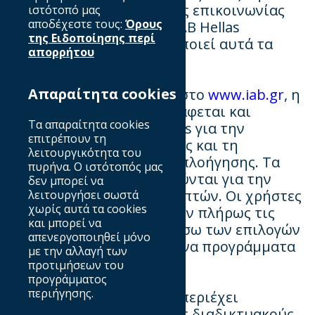
δυνατότητα διακοπής της επικοινωνίας
ιστότοπό μας
αποδέχεστε τους:
Όρους
οποιαδήποτε στιγμή. Ο ΙΑΒ Hellas
της Ειδοποίησης περί
δεσμεύεται να μην κοινοποιεί αυτά τα
απορρήτου
δεδομένα σε τρίτους.
Απαραίτητα cookies
Κατά την περιήγησή σας στο
www.iab.gr
, η
IP διεύθυνσή σας καταγράφεται και
Τα απαραίτητα cookies
χρησιμοποιούνται cookies για την
επιτρέπουν τη
ανάλυση επισκεψιμότητας και τη
λειτουργικότητα του
βελτίωση της εμπειρίας πλοήγησης. Τα
πυρήνα. Ο ιστότοπός μας
cookies δεν χρησιμοποιούνται για την
δεν μπορεί να
ταυτοποίηση των επισκεπτών. Οι χρήστες
λειτουργήσει σωστά
χωρίς αυτά τα cookies
μπορούν να διαχειριστούν πλήρως τις
και μπορεί να
ρυθμίσεις των cookies μέσω των επιλογών
απενεργοποιηθεί μόνο
που παρέχουν τα σύγχρονα προγράμματα
με την αλλαγή των
περιήγησης.
προτιμήσεων του
προγράμματος
περιήγησης.
Ο ιστότοπος
www.iab.gr
περιέχει
συνδέσμους προς τρίτους διαδικτυακούς