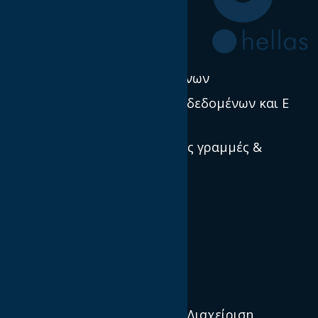
Έρευνα & Σκέψη Ηγεσία
Νέα
Πολιτική χρήσης δεδομένων
Προστασία προσωπικών δεδομένων και E
Privacy
Πρότυπα, κατευθυντήριες γραμμές &
βέλτιστες πρακτικές
Ποιοί είμαστε
Αποστολή και Όραμα
Διεθνείς IABs
Διοικητικό Συμβούλιο & Διαχείριση