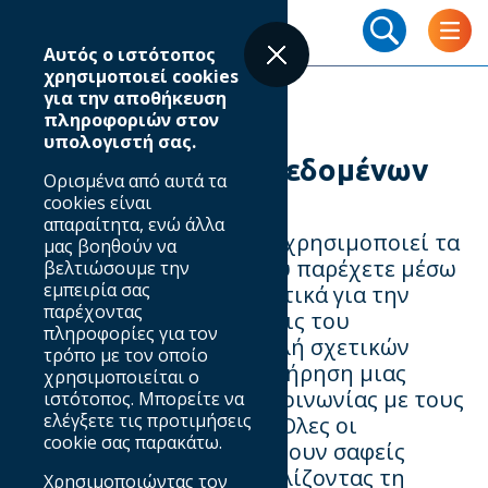
Skip
Breadcrumb
to
Αυτός ο ιστότοπος
main
χρησιμοποιεί cookies
content
για την αποθήκευση
πληροφοριών στον
υπολογιστή σας.
Πολιτική χρήσης δεδομένων
Ορισμένα από αυτά τα
cookies είναι
απαραίτητα, ενώ άλλα
Ο ΙΑΒ Hellas συλλέγει και χρησιμοποιεί τα
μας βοηθούν να
προσωπικά δεδομένα που παρέχετε μέσω
βελτιώσουμε την
εμπειρία σας
του
www.iab.gr
αποκλειστικά για την
παρέχοντας
εγγραφή σας σε εκδηλώσεις του
πληροφορίες για τον
Οργανισμού, την αποστολή σχετικών
τρόπο με τον οποίο
ενημερώσεων και τη διατήρηση μιας
χρησιμοποιείται ο
προσωποποιημένης επικοινωνίας με τους
ιστότοπος. Μπορείτε να
ελέγξετε τις προτιμήσεις
χρήστες του ιστότοπου. Όλες οι
cookie σας παρακάτω.
επικοινωνίες περιλαμβάνουν σαφείς
επιλογές opt-out, διασφαλίζοντας τη
Χρησιμοποιώντας τον