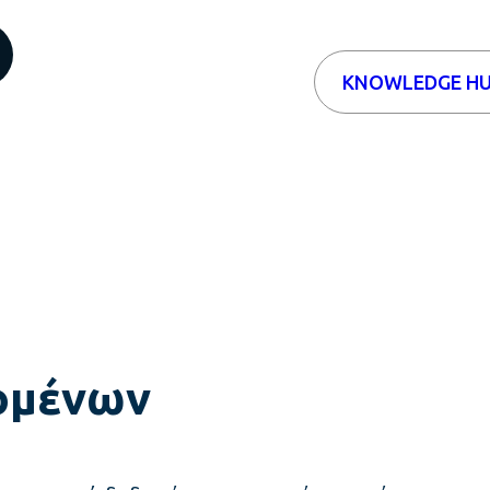
KNOWLEDGE H
δομένων