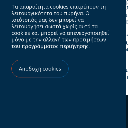
Ο ΙΑΒ Hellas συλλέγει και χρησιμοποιεί τα
Τα απαραίτητα cookies επιτρέπουν τη
σε εκδηλώσεις του Οργανισμού, την αποστο
λειτουργικότητα του πυρήνα. Ο
τους χρήστες του ιστότοπου. Όλες οι επικο
ιστότοπός μας δεν μπορεί να
της επικοινωνίας οποιαδήποτε στιγμή. Ο ΙΑΒ
λειτουργήσει σωστά χωρίς αυτά τα
cookies και μπορεί να απενεργοποιηθεί
Κατά την περιήγησή σας στο
www.iab.gr
, η 
μόνο με την αλλαγή των προτιμήσεων
επισκεψιμότητας και τη βελτίωση της εμπει
του προγράμματος περιήγησης.
Οι χρήστες μπορούν να διαχειριστούν πλήρ
προγράμματα περιήγησης.
Αποδοχή cookies
Ο ιστότοπος
www.iab.gr
περιέχει συνδέσμους
όσον αφορά το περιεχόμενο ή τις πολιτικέ
Ποιοί είμαστε