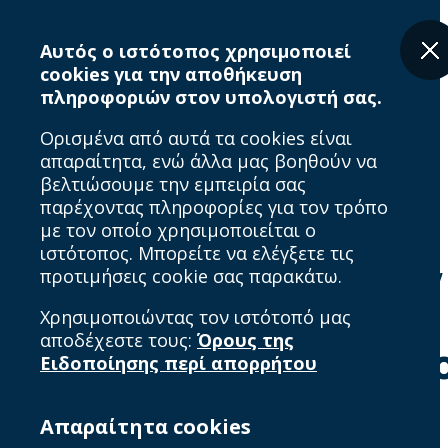
Skip
Breadcrumb
to
Αυτός ο ιστότοπος χρησιμοποιεί
main
cookies για την αποθήκευση
content
πληροφοριών στον υπολογιστή σας.
Ορισμένα από αυτά τα cookies είναι
απαραίτητα, ενώ άλλα μας βοηθούν να
βελτιώσουμε την εμπειρία σας
παρέχοντας πληροφορίες για τον τρόπο
με τον οποίο χρησιμοποιείται ο
ιστότοπος. Μπορείτε να ελέγξετε τις
προτιμήσεις cookie σας παρακάτω.
Home
Πολιτική χρήσης δεδομένων
Χρησιμοποιώντας τον ιστότοπό μας
αποδέχεστε τους:
Όρους της
Πολιτική χρήσης δε
Ειδοποίησης περί απορρήτου
Απαραίτητα cookies