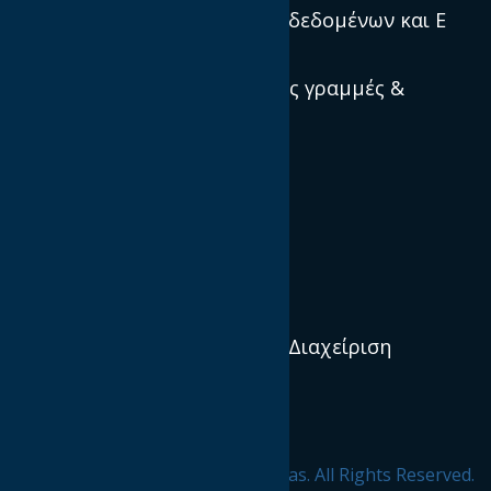
Προστασία προσωπικών δεδομένων και E
Privacy
Πρότυπα, κατευθυντήριες γραμμές &
βέλτιστες πρακτικές
Ποιοί είμαστε
Αποστολή και Όραμα
Διεθνείς IABs
Διοικητικό Συμβούλιο & Διαχείριση
Οργανισμός
Προφίλ & Ιστορία
© 2020 ΙΑΒ hellas. All Rights Reserved.