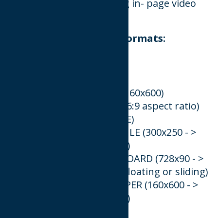
δυνατότητα υποστήριξης in- page video
advertising.
Αναλυτικότερα τα νέα formats:
STATIC
HALFPAGE (300x600)
WALLPAPER (728x90 + 160x600)
LANDSCAPE (728x410 16:9 aspect ratio)
DYNAMIC (EXPANDABLE)
EXPANDABLE RECTANGLE (300x250 - >
728x410 floating or sliding)
EXPANDABLE LEADERBOARD (728x90 - >
728x410 16:9 aspect ratio floating or sliding)
EXPANDABLE SKYSCRAPER (160x600 - >
300x600 floating or sliding)