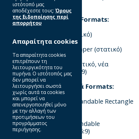
brand advertisers:
ιστότοπό μας
αποδέχεστε τους:
Όρους
της Ειδοποίησης περί
Στατικά Διαφημιστικά Formats:
απορρήτου
1. 300x600 Halfpage (στατικό)
Απαραίτητα cookies
2. 728x90 + 160x600 Wallpaper (στατικό)
Τα απαραίτητα cookies
επιτρέπουν τη
3. 728x410 Landscape (στατικό, νέα
λειτουργικότητα του
διάσταση, συμβατό με 16:9)
πυρήνα. Ο ιστότοπός μας
δεν μπορεί να
Δυναμικά Διαφημιστικά Formats:
λειτουργήσει σωστά
χωρίς αυτά τα cookies
και μπορεί να
4. 300x250 → 728x410 Expandable Rectangle
απενεργοποιηθεί μόνο
(float/slide 16:9)
με την αλλαγή των
προτιμήσεων του
5. 728x90 → 728x410 Expandable
προγράμματος
περιήγησης.
Leaderboard (float/slide,16:9)