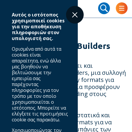
Skip
Breadcrumb
to
Αυτός ο ιστότοπος
main
χρησιμοποιεί cookies
content
για την αποθήκευση
πληροφοριών στον
υπολογιστή σας.
IAB Europe Brand Builders
Ορισμένα από αυτά τα
cookies είναι
απαραίτητα, ενώ άλλα
O IAB Europe έχει λανσάρει και
μας βοηθούν να
υιοθετήσει τα Brand Builders, μια συλλογή
βελτιώσουμε την
εμπειρία σας
έξι προτεινόμενων display formats για
παρέχοντας
brand advertising, τα οποία προσφέρουν
πληροφορίες για τον
ένα νέο περιβάλλον branding στους
τρόπο με τον οποίο
διαφημιζομένους.
χρησιμοποιείται ο
ιστότοπος. Μπορείτε να
ελέγξετε τις προτιμήσεις
Η συλλογή περιλαμβάνει στατικά και
cookie σας παρακάτω.
δυναμικά (expandable) formats για να
παρέχει ποικιλία στις καμπάνιες των
Χρησιμοποιώντας τον