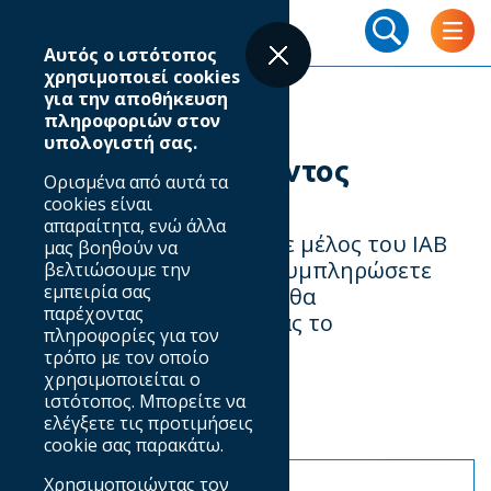
Skip
Breadcrumb
to
Αυτός ο ιστότοπος
main
χρησιμοποιεί cookies
content
για την αποθήκευση
πληροφοριών στον
υπολογιστή σας.
Φόρμα Ενδιαφέροντος
Ορισμένα από αυτά τα
cookies είναι
απαραίτητα, ενώ άλλα
Αν ενδιαφέρεστε να γίνετε μέλος του ΙΑΒ
μας βοηθούν να
Hellas, παρακαλούμε να συμπληρώσετε
βελτιώσουμε την
εμπειρία σας
την παρακάτω φόρμα και θα
παρέχοντας
επικοινωνήσουμε μαζί σας το
πληροφορίες για τον
συντομότερο.
τρόπο με τον οποίο
χρησιμοποιείται ο
ιστότοπος. Μπορείτε να
ελέγξετε τις προτιμήσεις
Όνομα
cookie σας παρακάτω.
Χρησιμοποιώντας τον