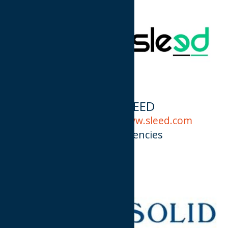
REPUTATION
SLEED
UNIQUE
www.sleed.com
https://r-u.gr/
Agencies
Agencies