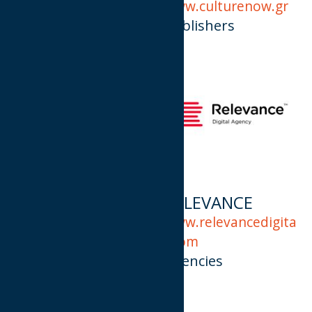
Advertisers
www.culturenow.gr
Publishers
PRIME
RELEVANCE
APPLICATIONS
www.relevancedigita
www.primeapplicatio
l.com
ns.gr
Agencies
Publishers