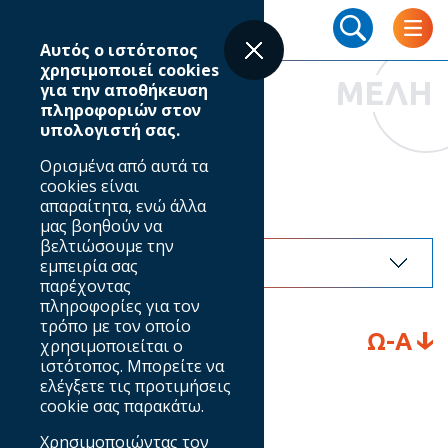
Skip
Breadcrumb
to
Αυτός ο ιστότοπος
main
χρησιμοποιεί cookies
content
ΜΕΛΗ
για την αποθήκευση
πληροφοριών στον
υπολογιστή σας.
Ευρετήριο μελών
Ορισμένα από αυτά τα
cookies είναι
απαραίτητα, ενώ άλλα
Eπιλογή τομέα
μας βοηθούν να
βελτιώσουμε την
εμπειρία σας
παρέχοντας
πληροφορίες για τον
τρόπο με τον οποίο
Ω-Α
χρησιμοποιείται ο
ιστότοπος. Μπορείτε να
ελέγξετε τις προτιμήσεις
cookie σας παρακάτω.
Χρησιμοποιώντας τον