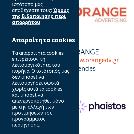
ιστότοπό μας
αποδέχεστε τους:
Όρους
της Ειδοποίησης περί
απορρήτου
Απαραίτητα cookies
OPEN BEYOND
ORANGE
Τα απαραίτητα cookies
επιτρέπουν τη
www.tvopen.gr
www.orangedv.gr
λειτουργικότητα του
Publishers
Agencies
πυρήνα. Ο ιστότοπός μας
δεν μπορεί να
λειτουργήσει σωστά
χωρίς αυτά τα cookies
και μπορεί να
απενεργοποιηθεί μόνο
με την αλλαγή των
προτιμήσεων του
προγράμματος
περιήγησης.