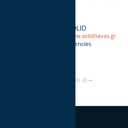
Smart TV Data
SOLID
https://smart-tv-dat
www.solidhavas.gr
a.gr
Agencies
Others
Pagination
Previous
Next
5
page
page