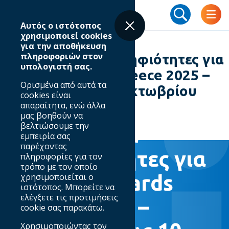
Skip
Breadcrumb
to
Αυτός ο ιστότοπος
main
χρησιμοποιεί cookies
content
για την αποθήκευση
πληροφοριών στον
Ξεκίνησαν οι υποψηφιότητες για
υπολογιστή σας.
τα MIXX Awards Greece 2025 –
Ορισμένα από αυτά τα
Υποβολές έως 10 Οκτωβρίου
cookies είναι
2025
απαραίτητα, ενώ άλλα
05.09.2025
μας βοηθούν να
βελτιώσουμε την
Ξεκίνησαν οι
εμπειρία σας
παρέχοντας
υποψηφιότητες για
πληροφορίες για τον
τρόπο με τον οποίο
τα MIXX Awards
χρησιμοποιείται ο
ιστότοπος. Μπορείτε να
ελέγξετε τις προτιμήσεις
Greece 2025 –
cookie σας παρακάτω.
Χρησιμοποιώντας τον