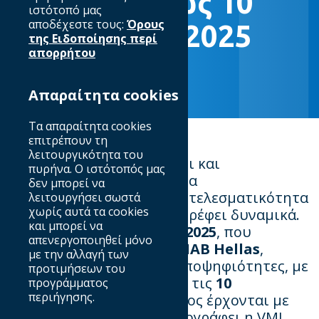
Υποβολές έως 10
ιστότοπό μας
αποδέχεστε τους:
Όρους
Οκτωβρίου 2025
της Ειδοποίησης περί
απορρήτου
Απαραίτητα cookies
Τα απαραίτητα cookies
επιτρέπουν τη
λειτουργικότητα του
Ο θεσμός που αναγνωρίζει και
πυρήνα. Ο ιστότοπός μας
επιβραβεύει την κορυφαία
δεν μπορεί να
δημιουργικότητα και αποτελεσματικότητα
λειτουργήσει σωστά
χωρίς αυτά τα cookies
στο ελληνικό digital επιστρέφει δυναμικά.
και μπορεί να
Τα
MIXX
Awards
Greece
2025
, που
απενεργοποιηθεί μόνο
διοργανώνονται από τον
IAB
Hellas
,
με την αλλαγή των
ανοίγουν επισήμως τις υποψηφιότητες, με
προτιμήσεων του
προθεσμία υποβολής έως τις
10
προγράμματος
περιήγησης.
Οκτωβρίου 2025
, και φέτος έρχονται με
μια νέα καμπάνια που υπογράφει η VML.