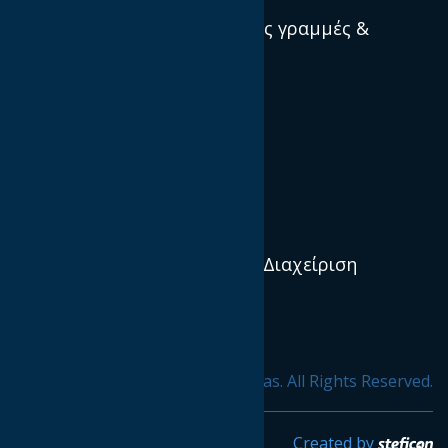
Πρότυπα, κατευθυντήριες γραμμές &
βέλτιστες πρακτικές
Ποιοί είμαστε
Αποστολή και Όραμα
Διεθνείς IABs
Διοικητικό Συμβούλιο & Διαχείριση
Οργανισμός
Προφίλ & Ιστορία
© 2020 ΙΑΒ hellas. All Rights Reserved.
Created by