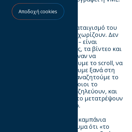
Αποδοχή cookies
#DigitalWins
Μέσα στον ασταμάτητο καταιγισμό του
digital, κάποιες στιγμές ξεχωρίζουν. Δεν
είναι απλώς περιεχόμενο – είναι
benchmarks. Είναι οι ιδέες, τα βίντεο και
οι καμπάνιες που μας έκαναν να
γελάσουμε, να σταματήσουμε το scroll, να
μοιραστούμε, να πιστέψουμε ξανά στη
δύναμη του μέσου. Όλοι αναζητούμε το
επόμενο μεγάλο viral∙ κάποιοι το
δημιουργούν, κάποιοι το ζηλεύουν, και
κάποιοι καταφέρνουν να το μετατρέψουν
σε κάτι ακόμα μεγαλύτερο.
Αυτό ακριβώς εκφράζει η καμπάνια
#
DigitalWins
. Με το μήνυμα ότι «το