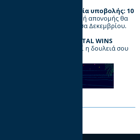
www.iabmixxawards.gr
Καταληκτική ημερομηνία υποβολής: 10
Οκτωβρίου 2025.
Η τελετή απονομής θα
πραγματοποιηθεί στα μέσα Δεκεμβρίου.
MIXX
Awards
2025 – DIGITAL
WINS
Η στιγμή να αναγνωριστεί η δουλειά σου
είναι τώρα.
Share on: