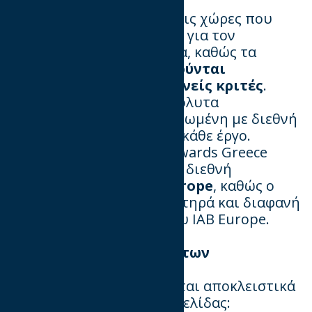
Τα βραβεία Mixx σε όλες τις χώρες που
διεξάγονται διακρίνονται για τον
μοναδικό τους χαρακτήρα, καθώς τα
υποψήφια έργα
αξιολογούνται
αποκλειστικά από διεθνείς κριτές
.
Αυτό εξασφαλίζει μια απόλυτα
αξιοκρατική και συμμορφωμένη με διεθνή
πρότυπα αξιολόγηση για κάθε έργο.
Η συμμετοχή στα MIXX Awards Greece
ανοίγει τον δρόμο και για διεθνή
αναγνώριση στα
MIXX
Europe
, καθώς ο
θεσμός εφαρμόζει τα αυστηρά και διαφανή
κριτήρια αξιολόγησης του IAB Europe.
Υποβολές Υποψηφιοτήτων
Οι υποψηφιότητες γίνονται αποκλειστικά
μέσω της επίσημης ιστοσελίδας: