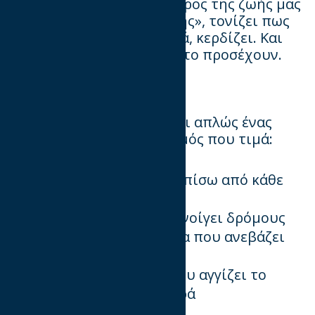
digital δεν είναι απλώς μέρος της ζωής μας
– είναι η ίδια η γλώσσα της», τονίζει πως
όταν το digital μιλά σωστά, κερδίζει. Και
όταν
#
DigitalWins
, όλοι το προσέχουν.
Γιατί να συμμετάσχεις
Τα
MIXX
Awards
δεν είναι απλώς ένας
διαγωνισμός. Είναι ο θεσμός που τιμά:
Τη στρατηγική σκέψη πίσω από κάθε
επιτυχία
Την καινοτομία που ανοίγει δρόμους
Την τεχνική αρτιότητα που ανεβάζει
τον πήχη
Την αυθεντικότητα που αγγίζει το
κοινό και κάνει τη διαφορά