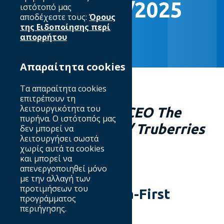
Week 17/02/2025
ιστότοπό μας
αποδέχεστε τους:
Όρους
της Ειδοποίησης περί
απορρήτου
Απαραίτητα cookies
Τα απαραίτητα cookies
💡
Aπό τη Σόφη
επιτρέπουν τη
λειτουργικότητα του
Πρωτονοταρίου, CEO The
πυρήνα. Ο ιστότοπός μας
Growth Challenge/ Truberries
δεν μπορεί να
λειτουργήσει σωστά
💡
χωρίς αυτά τα cookies
και μπορεί να
απενεργοποιηθεί μόνο
με την αλλαγή των
προτιμήσεων του
Απαραίτητη η Data-First
προγράμματος
Στρατηγική.
περιήγησης.