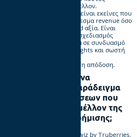
απόκτησης πελάτη στο μέλλον.
Οι καλύτερες επενδύσεις είναι εκείνες που
χτίζουν τόσο βραχυπρόθεσμα revenue όσο
και μακροπρόθεσμη brand αξία. Είναι
απαραίτητος ο data-first σχεδιασμός
στρατηγικής για τη μάρκα σε συνδυασμό
με AI-driven advanced insights και σωστή
επιλογή
των καναλιών για βέλτιστη απόδοση.
2. Θα μπορούσατε να
μοιραστείτε ένα παράδειγμα
καινοτόμων μετρήσεων που
σηματοδοτούν το μέλλον της
μέτρησης της διαφήμισης;
Το 2024 λανσάραμε το Adwiz by Truberries,