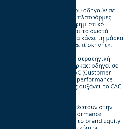
γ.
Αλλαγές αλγορίθμων, που οδηγούν σε
αυξημένο bidding cost. Οι πλατφόρμες
απαιτούν υψηλότερο διαφημιστικό
budget. Γι αυτό, χρειάζεται το σωστά
δουλεμένο περιεχόμενο θα κάνει τη μάρκα
να μιλήσει όταν θα είναι «επί σκηνής».
δ.
Short-term focus, χωρίς στρατηγική
αύξησης της αξίας της μάρκας: οδηγεί σε
brand erosion & υψηλό CAC (Customer
Acquisition Cost): Συνεχές performance
marketing χωρίς branding αυξάνει το CAC
μακροπρόθεσμα.
Οι περισσότερες μάρκες πέφτουν στην
παγίδα του συνεχούς performance
marketing, ξεχνώντας ότι το brand equity
είναι αυτό που μειώνει το κόστος