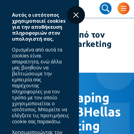
Skip
Breadcrumb
to
Αυτός ο ιστότοπος
main
χρησιμοποιεί cookies
content
για την αποθήκευση
πληροφοριών στον
💡 Digital Shaping από τον
υπολογιστή σας.
#IABHellas στο #Marketing
Ορισμένα από αυτά τα
Week 17/02/2025
cookies είναι
απαραίτητα, ενώ άλλα
μας βοηθούν να
βελτιώσουμε την
εμπειρία σας
17.02.2025
παρέχοντας
πληροφορίες για τον
💡 Digital Shaping
τρόπο με τον οποίο
χρησιμοποιείται ο
από τον #IABHellas
ιστότοπος. Μπορείτε να
ελέγξετε τις προτιμήσεις
cookie σας παρακάτω.
στο #Marketing
Χρησιμοποιώντας τον