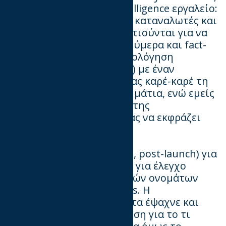
ένα agile collaborative intelligence εργαλείο:
AI, Σημειολογία, αληθινοί καταναλωτές και
αληθινοί Αναλυτές συναντιούνται για να
δώσουν απαντήσεις με νούμερα και fact-
based ερμηνείες στην αξιολόγηση
διαφημίσεων (print, video) με έναν
ενδελεχή τρόπο, κοιτώντας καρέ-καρέ τη
διαφήμιση με ανθρώπινα μάτια, ενώ εμείς
διεισδύουμε στη δύναμη της
υποσυνείδητης διεργασίας να εκφράζει
αντιδράσεις.
Ιδανικό εργαλείο (pre-test, post-launch) για
ATL και digital campaigns, για έλεγχο
συσκευασιών, εναλλακτικών ονομάτων
ενός προϊόντος ή concepts. Η
διαφημιστική αγορά, πάντα έψαχνε και
συνεχίζει να αναζητά γνώση για το τι