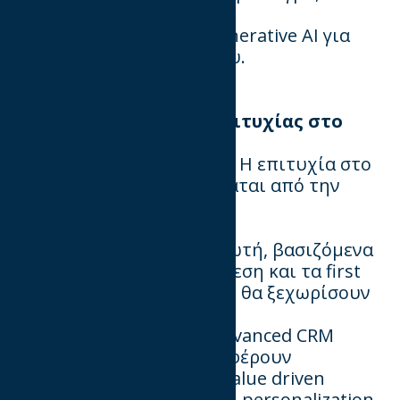
για insights και
actionable trends ή το generative AI για
δημιουργία περιεχομένου.
Ποιο το μυστικό της επιτυχίας στο
post-cookies τοπίο;
Trust is the new currency! Η επιτυχία στο
post cookies τοπίο εξαρτάται από την
ικανότητα των brands να
επαναπροσδιορίσουν
τη σχέση με τον καταναλωτή, βασιζόμενα
στη διαφάνεια, τη συναίνεση και τα first
party data. Τα brands που θα ξεχωρίσουν
είναι αυτά
που θα επενδύσουν σε advanced CRM
στρατηγικές και θα προσφέρουν
προσωποποιημένες και value driven
εμπειρίες! Στο μέλλον, το personalization