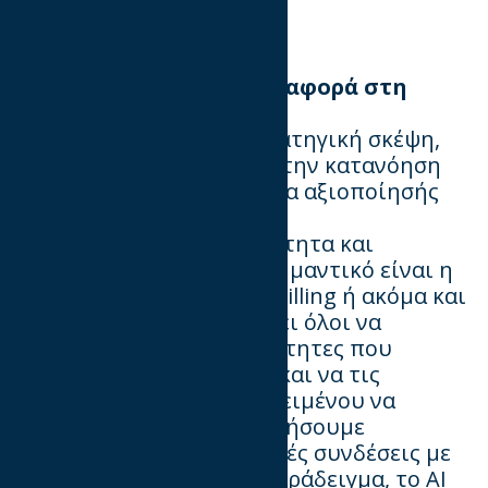
πρόθεση για αγορά.
Ποια skills κάνουν τη διαφορά στη
δουλειά σας;
Το μέλλον επιτάσσει στρατηγική σκέψη,
creative problem solving, την κατανόηση
των data με την ικανότητα αξιοποίησής
τους,
ευελιξία, προσαρμοστικότητα και
περιέργεια! Ενώ το πιο σημαντικό είναι η
διάθεση για συνεχές upskilling ή ακόμα και
reskilling. Τέλος, θα πρέπει όλοι να
αγκαλιάσουμε τις δυνατότητες που
προσφέρει η τεχνολογία και να τις
χρησιμοποιήσουμε προκειμένου να
μπορέσουμε να δημιουργήσουμε
αυθεντικές και ουσιαστικές συνδέσεις με
τους καταναλωτές. Για παράδειγμα, το AI