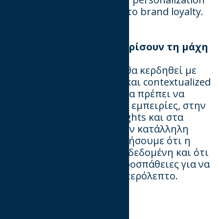
θα είναι ο καταλύτης για το brand loyalty.
Ποιες εξελίξεις θα καθορίσουν τη μάχη
για την προσοχή;
H μάχη για την προσοχή θα κερδηθεί με
δημιουργικό storytelling και contextualized
περιεχόμενο. Τα brands θα πρέπει να
επενδύσουν σε immersive εμπειρίες, στην
αξιοποίηση AI driven insights και στα
κατάλληλα formats για την κατάλληλη
στιγμή. Πρέπει να κατανοήσουμε ότι η
προσοχή δεν είναι πλέον δεδομένη και ότι
χρειάζεται να κάνουμε προσπάθειες για να
την κερδίζουμε κάθε δευτερόλεπτο.