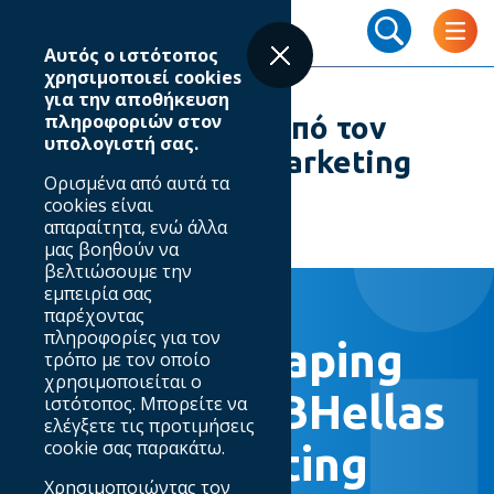
Skip
Breadcrumb
to
Αυτός ο ιστότοπος
main
χρησιμοποιεί cookies
content
για την αποθήκευση
πληροφοριών στον
💡 Digital Shaping από τον
υπολογιστή σας.
#IABHellas στο #Marketing
Ορισμένα από αυτά τα
Week 20/01/2025
cookies είναι
απαραίτητα, ενώ άλλα
μας βοηθούν να
βελτιώσουμε την
εμπειρία σας
20.01.2025
παρέχοντας
πληροφορίες για τον
💡 Digital Shaping
τρόπο με τον οποίο
χρησιμοποιείται ο
από τον #IABHellas
ιστότοπος. Μπορείτε να
ελέγξετε τις προτιμήσεις
cookie σας παρακάτω.
στο #Marketing
Χρησιμοποιώντας τον