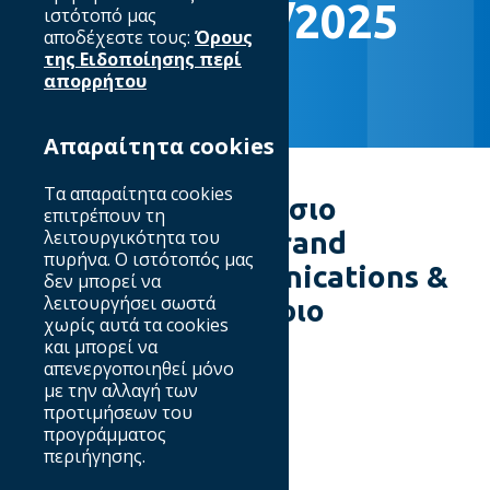
Week 20/01/2025
ιστότοπό μας
αποδέχεστε τους:
Όρους
της Ειδοποίησης περί
απορρήτου
Απαραίτητα cookies
Τα απαραίτητα cookies
💡 Από τον Αναστάσιο
επιτρέπουν τη
Κούκια,
λειτουργικότητα του
Head of Brand
πυρήνα. Ο ιστότοπός μας
Marketing Communications &
δεν μπορεί να
λειτουργήσει σωστά
Media, Φυσικό Αέριο
χωρίς αυτά τα cookies
Ελλάδος
💡
και μπορεί να
απενεργοποιηθεί μόνο
με την αλλαγή των
προτιμήσεων του
προγράμματος
The New Currency
περιήγησης.