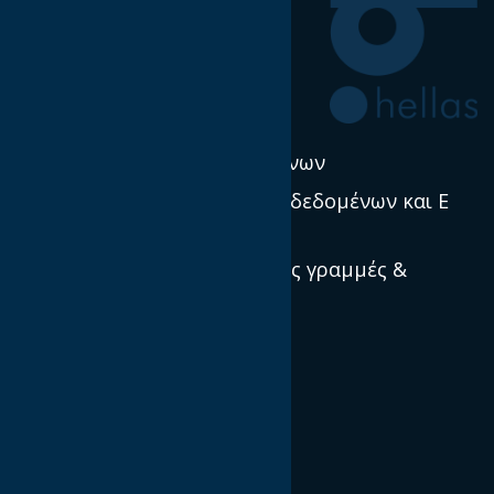
Η δουλειά μας
Έρευνα & Σκέψη Ηγεσία
Νέα
Πολιτική χρήσης δεδομένων
Προστασία προσωπικών δεδομένων και E
Privacy
Πρότυπα, κατευθυντήριες γραμμές &
βέλτιστες πρακτικές
Ποιοί είμαστε
Αποστολή και Όραμα
Διεθνείς IABs