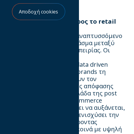
Αποδοχή cookies
Ποια η άποψή σας ως προς το retail
media advertising;
Το retail media είναι ένα αναπτυσσόμενο
μέσο που γεφυρώνει το χάσμα μεταξύ
φυσικής και ψηφιακής εμπειρίας. Οι
πλατφόρμες
αυτές, ενσωματώνοντας data driven
στρατηγικές, δίνουν στα brands τη
δυνατότητα να στοχεύσουν τον
καταναλωτή τη στιγμή της απόφασης
αγοράς. Ειδικά για την Ελλάδα της post
Covid εποχής, που το e-commerce
αναπτύχθηκε και συνεχίζει να αυξάνεται,
το retail media μπορεί να ενισχύσει την
αξία των brands, προσφέροντας
στοχευμένη προβολή σε κοινά με υψηλή