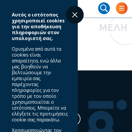
Skip
Breadcrumb
to
Αυτός ο ιστότοπος
main
χρησιμοποιεί cookies
content
ΜΕΛΗ
για την αποθήκευση
πληροφοριών στον
υπολογιστή σας.
Ευρετήριο μελών
Ορισμένα από αυτά τα
cookies είναι
απαραίτητα, ενώ άλλα
μας βοηθούν να
βελτιώσουμε την
εμπειρία σας
παρέχοντας
πληροφορίες για τον
τρόπο με τον οποίο
Ακολουθήστε μας
χρησιμοποιείται ο
ιστότοπος. Μπορείτε να
ελέγξετε τις προτιμήσεις
cookie σας παρακάτω.
Χρησιμοποιώντας τον