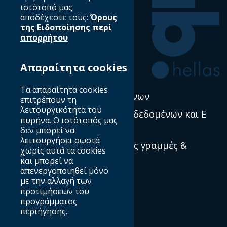
ιστότοπό μας
αποδέχεστε τους:
Όρους
Η δουλειά μας
της Ειδοποίησης περί
απορρήτου
Έρευνα & Σκέψη Ηγεσία
Απαραίτητα cookies
Νέα
Τα απαραίτητα cookies
Πολιτική χρήσης δεδομένων
επιτρέπουν τη
λειτουργικότητα του
Προστασία προσωπικών δεδομένων και E
πυρήνα. Ο ιστότοπός μας
Privacy
δεν μπορεί να
λειτουργήσει σωστά
Πρότυπα, κατευθυντήριες γραμμές &
χωρίς αυτά τα cookies
βέλτιστες πρακτικές
και μπορεί να
απενεργοποιηθεί μόνο
με την αλλαγή των
προτιμήσεων του
Ποιοί είμαστε
προγράμματος
περιήγησης.