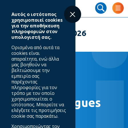
Skip
Breadcrumb
to
Αυτός ο ιστότοπος
main
χρησιμοποιεί cookies
content
για την αποθήκευση
πληροφοριών στον
Digital Dialogues 2026
υπολογιστή σας.
Ορισμένα από αυτά τα
cookies είναι
απαραίτητα, ενώ άλλα
μας βοηθούν να
βελτιώσουμε την
εμπειρία σας
παρέχοντας
πληροφορίες για τον
31.03.2026
τρόπο με τον οποίο
Digital Dialogues
χρησιμοποιείται ο
ιστότοπος. Μπορείτε να
ελέγξετε τις προτιμήσεις
2026
cookie σας παρακάτω.
Χρησιμοποιώντας τον