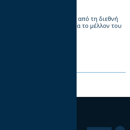
🕠
17:30 | Προσέλευση
Μια συζήτηση με insights από τη διεθνή
και την ελληνική αγορά για το μέλλον του
Creator Economy
.
Κρατήστε τη θέση σας
Share on:
Ακολουθήστε μας