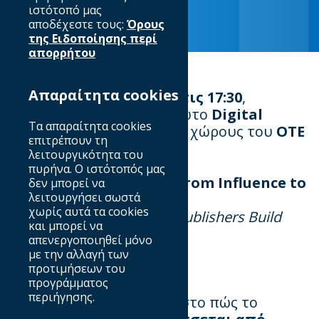
ιστότοπό μας
αποδέχεστε τους:
Όρους
της Ειδοποίησης περί
απορρήτου
Απαραίτητα cookies
Τετάρτη 1η Απριλίου στις 17:30
,
πραγματοποιείται το πρώτο
Digital
Τα απαραίτητα cookies
Dialogue του 2025
στους χώρους του
OTE
επιτρέπουν τη
Academy
, με θέμα:
λειτουργικότητα του
πυρήνα. Ο ιστότοπός μας
The Creator Economy: From Influence to
δεν μπορεί να
λειτουργήσει σωστά
Industry
χωρίς αυτά τα cookies
How Brands, Agencies & Publishers Build
και μπορεί να
Sustainable Models
απενεργοποιηθεί μόνο
με την αλλαγή των
προτιμήσεων του
προγράμματος
περιήγησης.
Η συζήτηση θα εστιάσει στο πώς το